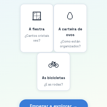
🪟
🥚
A fiestra
A carteira de
ovos
¿Cantos cristais
ves?
¿Como están
organizados?
🚲
As bicicletas
¿E as rodas?
Empezar a explorar →