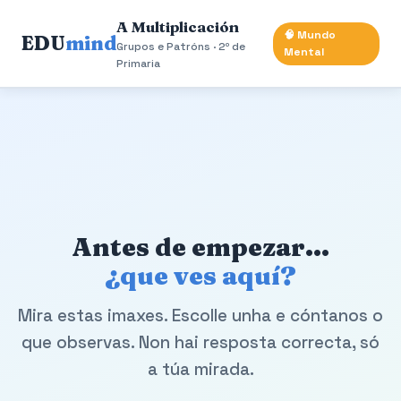
A Multiplicación
🧠 Mundo
EDU
mind
Grupos e Patróns · 2º de
Mental
Primaria
Antes de empezar…
¿que ves aquí?
Mira estas imaxes. Escolle unha e cóntanos o
que observas. Non hai resposta correcta, só
a túa mirada.