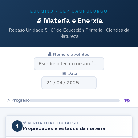
EDUMIND · CEP CAMPOLONGO
🔬 Materia e Enerxía
Repaso Unidade 5 · 6º de Educación Primaria · Ciencias da
Natureza
👤 Nome e apelidos:
📅 Data:
⚡ Progreso
0%
✅ VERDADEIRO OU FALSO
1
Propiedades e estados da materia