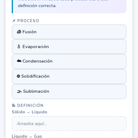
definición correcta.
📌 PROCESO
🧊 Fusión
💧 Evaporación
☁️ Condensación
❄️ Solidificación
🌫️ Sublimación
📝 DEFINICIÓN
Sólido → Líquido
Arrastra aquí…
Líquido → Gas