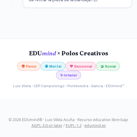
EDU
mind
× Polos Creativos
🌍 Físico
🧠 Mental
💚 Emocional
🤝 Social
✨ Interior
Luis Vilela · CEP Campolongo · Pontevedra · Galicia · EDUmind™
© 2026 EDUmind® · Luis Vilela Acuña · Recurso educativo libre bajo
AGPL-3.0-or-later
/
EUPL-1.2
·
edumind.es