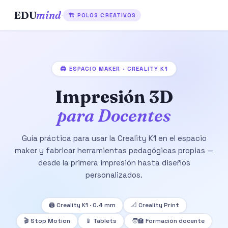
EDU
mind
·
🏗 POLOS CREATIVOS
🖨️ ESPACIO MAKER · CREALITY K1
Impresión 3D
para Docentes
Guía práctica para usar la Creality K1 en el espacio
maker y fabricar herramientas pedagógicas propias —
desde la primera impresión hasta diseños
personalizados.
🖨️ Creality K1 · 0.4 mm
📐 Creality Print
🎬 Stop Motion
📱 Tablets
🧑‍🏫 Formación docente